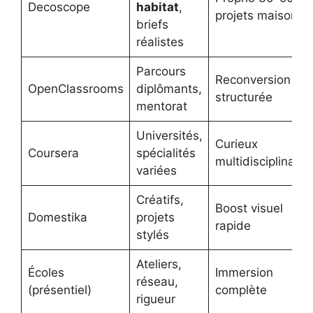
Decoscope
habitat
,
projets maison
briefs
réalistes
Parcours
Reconversion
OpenClassrooms
diplômants,
structurée
mentorat
Universités,
Curieux
Coursera
spécialités
multidisciplinaire
variées
Créatifs,
Boost visuel
Domestika
projets
rapide
stylés
Ateliers,
Écoles
Immersion
réseau,
(présentiel)
complète
rigueur