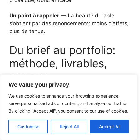
Un point à rappeler
— La beauté durable
s’obtient par des renoncements: moins d’effets,
plus de tenue.
Du brief au portfolio:
méthode, livrables,
preuves
We value your privacy
Un portfolio n’est pas une galerie. C’est un
We use cookies to enhance your browsing experience,
dossier d’enquête: problème, contraintes,
serve personalised ads or content, and analyse our traffic.
itérations, décision. Trois projets bien
By clicking "Accept All", you consent to our use of cookies.
documentés valent mieux que dix images
floues. Le process fait foi. Sans la preuve, les
Customise
Reject All
Accept All
mots coûtent cher.