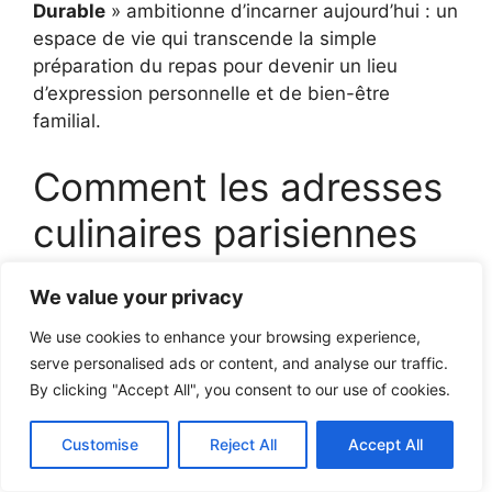
Durable
» ambitionne d’incarner aujourd’hui : un
espace de vie qui transcende la simple
préparation du repas pour devenir un lieu
d’expression personnelle et de bien-être
familial.
Comment les adresses
culinaires parisiennes
incarnent-elles cette
We value your privacy
fusion entre tradition
We use cookies to enhance your browsing experience,
italienne et modernité
serve personalised ads or content, and analyse our traffic.
By clicking "Accept All", you consent to our use of cookies.
durable ?
Customise
Reject All
Accept All
Il serait trop réducteur de dissocier ces cuisines