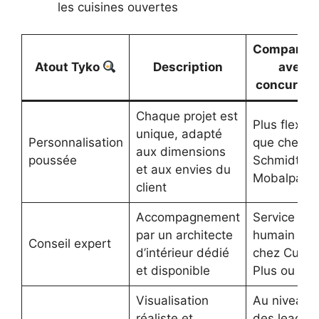
les cuisines ouvertes
Comparais
Atout Tyko
Description
avec
concurren
Chaque projet est
Plus flexibl
unique, adapté
Personnalisation
que chez
aux dimensions
poussée
Schmidt ou
et aux envies du
Mobalpa
client
Accompagnement
Service plu
par un architecte
humain qu
Conseil expert
d’intérieur dédié
chez Cuisin
et disponible
Plus ou Ixin
Visualisation
Au niveau
réaliste et
des leader