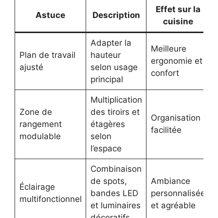
Effet sur la
Astuce
Description
cuisine
Adapter la
Meilleure
Plan de travail
hauteur
ergonomie et
ajusté
selon usage
confort
principal
Multiplication
Zone de
des tiroirs et
Organisation
rangement
étagères
facilitée
modulable
selon
l’espace
Combinaison
de spots,
Ambiance
Éclairage
bandes LED
personnalisée
multifonctionnel
et luminaires
et agréable
décoratifs