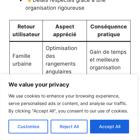
Délais respectés grâce à une
organisation rigoureuse
Retour
Aspect
Conséquence
utilisateur
apprécié
pratique
Optimisation
Gain de temps
Famille
des
et meilleure
urbaine
rangements
organisation
angulaires
We value your privacy
Cuisine
Espace
Jeune
ouverte avec
convivial et
couple
We use cookies to enhance your browsing experience,
îlot central
multifonctions
serve personalised ads or content, and analyse our traffic.
By clicking "Accept All", you consent to our use of cookies.
Palette de
Ambiance
Amateur
couleurs
chaleureuse et
déco
Customise
Reject All
Accept All
personnalisée
unique