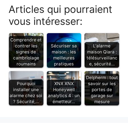
Articles qui pourraient
vous intéresser:
Comprendre et
contrer les
Sécuriser sa
L'alarme
signes de
maison : les
maison Qiara :
cambriolage
meilleures
télésurveillanc
roumains
pratiques
e, sécurité…
Delpherm : tout
Pourquoi
XNX XNX
savoir sur les
installer une
Honeywell
portes de
alarme chez soi
analytics 4 : un
garage sur
? Sécurité,…
émetteur…
mesure