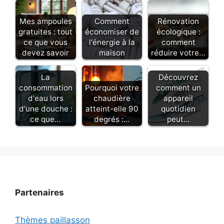
Mes ampoules
Comment
Rénovation
gratuites : tout
économiser de
écologique :
ce que vous
l'énergie à la
comment
devez savoir
maison
réduire votre…
La
Découvrez
consommation
Pourquoi votre
comment un
d'eau lors
chaudière
appareil
d'une douche :
atteint-elle 90
quotidien
ce que…
degrés :…
peut…
Partenaires
Thèmes paillasson