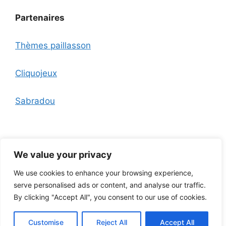
Partenaires
Thèmes paillasson
Cliquojeux
Sabradou
We value your privacy
We use cookies to enhance your browsing experience,
Nous contacter
A propos
Mentions légales
Politique
serve personalised ads or content, and analyse our traffic.
de confidentialité et CGU
Outils
Plan du site
By clicking "Accept All", you consent to our use of cookies.
© 2026 Maison-Chaleureuse.com• Tous droits
Customise
Reject All
Accept All