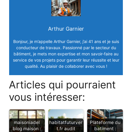
Arthur Garnier
Bonjour, je m’appelle Arthur Garnier, j’ai 41 ans et je suis
conducteur de travaux. Passionné par le secteur du
bâtiment, je mets mon expertise et mon savoir-faire au
service de vos projets pour garantir leur réussite et leur
qualité. Au plaisir de collaborer avec vous !
Articles qui pourraient
vous intéresser:
maisoniadel
habitatfuturver
Plateforme du
blog maison :
t.fr audit
batiment :