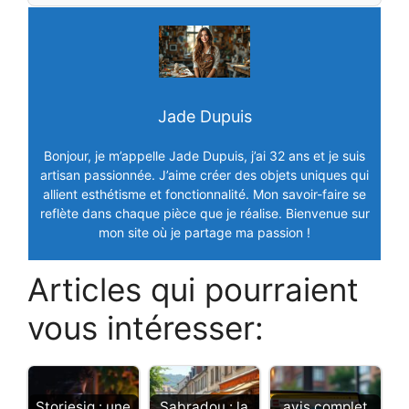
Jade Dupuis
Bonjour, je m’appelle Jade Dupuis, j’ai 32 ans et je suis
artisan passionnée. J’aime créer des objets uniques qui
allient esthétisme et fonctionnalité. Mon savoir-faire se
reflète dans chaque pièce que je réalise. Bienvenue sur
mon site où je partage ma passion !
Articles qui pourraient
vous intéresser:
Storiesig : une
Sabradou : la
avis complet