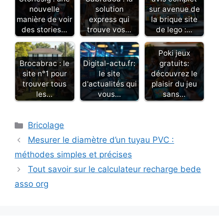
nouvelle
solution
sur avenue de
manière de voir
express qui
la brique site
des stories…
trouve vos…
de lego :…
Poki jeux
Brocabrac : le
Digital-actu.fr:
gratuits:
site n°1 pour
le site
découvrez le
trouver tous
d'actualités qui
plaisir du jeu
les…
vous…
sans…
Catégories
Bricolage
Mesurer le diamètre d’un tuyau PVC :
méthodes simples et précises
Tout savoir sur le calculateur recharge bede
asso org