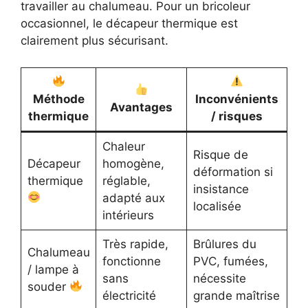
travailler au chalumeau. Pour un bricoleur
occasionnel, le décapeur thermique est
clairement plus sécurisant.
Méthode
Inconvénients
Avantages
thermique
/ risques
Chaleur
Risque de
Décapeur
homogène,
déformation si
thermique
réglable,
insistance
adapté aux
localisée
intérieurs
Très rapide,
Brûlures du
Chalumeau
fonctionne
PVC, fumées,
/ lampe à
sans
nécessite
souder
électricité
grande maîtrise