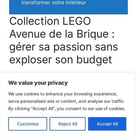
transformer votre intérieur
Collection LEGO
Avenue de la Brique :
gérer sa passion sans
exploser son budget
La notion de
collection LEGO Avenue de la
We value your privacy
Brique
ne désigne pas une gamme officielle,
mais la manière dont les fans utilisent le
We use cookies to enhance your browsing experience,
comparateur pour structurer leurs achats. Le
serve personalised ads or content, and analyse our traffic.
site devient un tableau de bord pour prioriser,
By clicking "Accept All", you consent to our use of cookies.
surveiller, et arbitre entre coups de cœur et
réalités financières.
Customise
Reject All
Accept All
Chez beaucoup de passionnés, on retrouve le