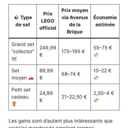
Prix moyen
Prix
Type
via Avenue
Économie
LEGO
de set
de la
estimée
officiel
Brique
Grand set
249,99
55–75 €
“collector”
175–195 €
€
Set
89,99
15–22 €
68–74 €
moyen
€
Petit set
24,99
2,50–4 €
cadeau
21–22,50 €
€
Les gains sont d’autant plus intéressants que