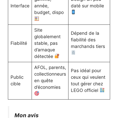
Interface
année,
daté sur mobile
budget, dispo
Site
Dépend de la
globalement
fiabilité des
Fiabilité
stable, pas
marchands tiers
d’arnaque
détectée
AFOL, parents,
Pas idéal pour
collectionneurs
Public
ceux qui veulent
en quête
cible
tout gérer chez
d’économies
LEGO officiel
Mon avis