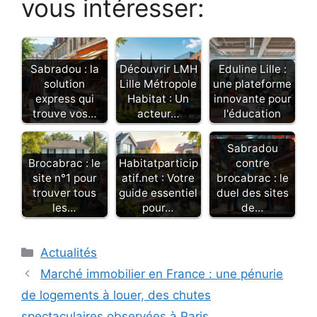
vous intéresser:
Sabradou : la
Découvrir LMH
Eduline Lille :
solution
Lille Métropole
une plateforme
express qui
Habitat : Un
innovante pour
trouve vos…
acteur…
l'éducation
Sabradou
Brocabrac : le
Habitatparticip
contre
site n°1 pour
atif.net : Votre
brocabrac : le
trouver tous
guide essentiel
duel des sites
les…
pour…
de…
Catégories
Actualités
Marché immobilier en France : une pénurie
de logements à louer, des chutes
spectaculaires observées à Paris