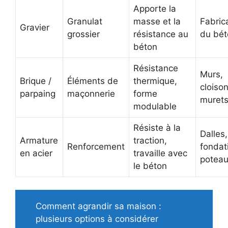
Apporte la
Granulat
masse et la
Fabric
Gravier
grossier
résistance au
du bét
béton
Résistance
Murs,
Brique /
Éléments de
thermique,
cloison
parpaing
maçonnerie
forme
muret
modulable
Résiste à la
Dalles,
Armature
traction,
Renforcement
fondat
en acier
travaille avec
potea
le béton
Comment agrandir sa maison :
plusieurs options à considérer