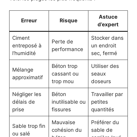
Astuce
Erreur
Risque
d’expert
Ciment
Stocker dans
Perte de
entreposé à
un endroit
performance
l’humidité
sec, fermé
Béton trop
Utiliser des
Mélange
cassant ou
seaux
approximatif
trop mou
doseurs
Négliger les
Béton
Travailler par
délais de
inutilisable ou
petites
prise
fissures
quantités
Mauvaise
Préférer du
Sable trop fin
cohésion du
sable de
ou salé