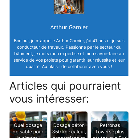
Arthur Garnier
Bonjour, je m’appelle Arthur Garnier, j’ai 41 ans et je suis
conducteur de travaux. Passionné par le secteur du
bâtiment, je mets mon expertise et mon savoir-faire au
service de vos projets pour garantir leur réussite et leur
qualité. Au plaisir de collaborer avec vous !
Articles qui pourraient
vous intéresser:
Quel dosage
Dosage béton
Petronas
de sable pour
350 kg : calcul,
Towers : plus