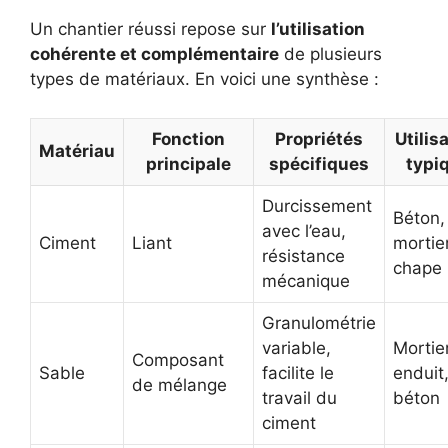
Un chantier réussi repose sur
l’utilisation
cohérente et complémentaire
de plusieurs
types de matériaux. En voici une synthèse :
Fonction
Propriétés
Utilis
Matériau
principale
spécifiques
typi
Durcissement
Béton,
avec l’eau,
Ciment
Liant
mortier
résistance
chape
mécanique
Granulométrie
variable,
Mortier
Composant
Sable
facilite le
enduit
de mélange
travail du
béton
ciment