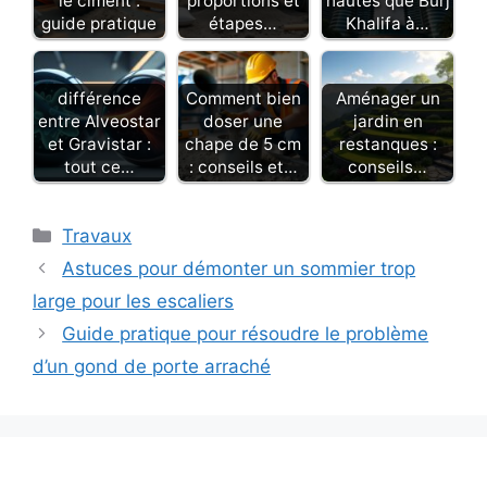
le ciment :
proportions et
hautes que Burj
guide pratique
étapes…
Khalifa à…
différence
Comment bien
Aménager un
entre Alveostar
doser une
jardin en
et Gravistar :
chape de 5 cm
restanques :
tout ce…
: conseils et…
conseils…
Catégories
Travaux
Astuces pour démonter un sommier trop
large pour les escaliers
Guide pratique pour résoudre le problème
d’un gond de porte arraché