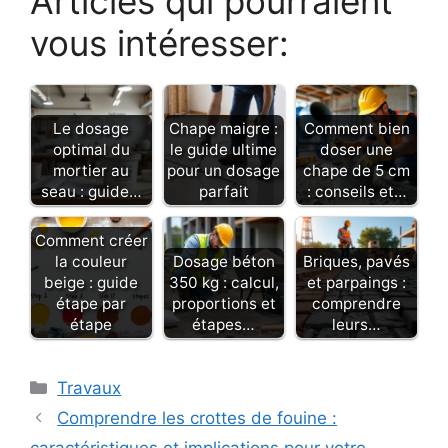
Articles qui pourraient
vous intéresser:
Le dosage
Chape maigre :
Comment bien
optimal du
le guide ultime
doser une
mortier au
pour un dosage
chape de 5 cm
seau : guide…
parfait
: conseils et…
Comment créer
la couleur
Dosage béton
Briques, pavés
beige : guide
350 kg : calcul,
et parpaings :
étape par
proportions et
comprendre
étape
étapes…
leurs…
Catégories
Travaux
Comprendre les crottes de fouine :
caractéristiques et implications pour votre