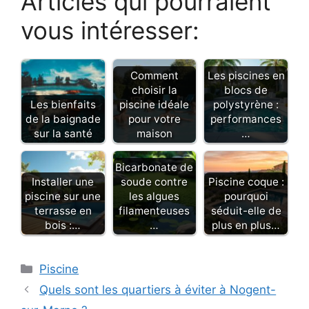
Articles qui pourraient
vous intéresser:
Comment
Les piscines en
choisir la
blocs de
Les bienfaits
piscine idéale
polystyrène :
de la baignade
pour votre
performances
sur la santé
maison
…
Bicarbonate de
Installer une
soude contre
Piscine coque :
piscine sur une
les algues
pourquoi
terrasse en
filamenteuses
séduit-elle de
bois :…
…
plus en plus…
Catégories
Piscine
Quels sont les quartiers à éviter à Nogent-