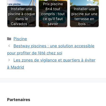
Prix piscine
Installer une
8x4 tout
Installer une
piscine à coque
compris : tout
piscine sur une
dans le
ce qu'il faut
terrasse en
Calvados :…
savoir
bois :…
Catégories
Piscine
Bestway piscines : une solution accessible
pour profiter de l’été chez soi
Les zones de vigilance et quartiers à éviter
à Madrid
Partenaires