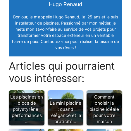
Hugo Renaud
Bonjour, je m’appelle Hugo Renaud, j’ai 25 ans et je suis
installateur de piscines. Passionné par mon métier, je
mets mon savoir-faire au service de vos projets pour
transformer votre espace extérieur en un véritable
havre de paix. Contactez-moi pour réaliser la piscine de
vos rêves !
Articles qui pourraient
vous intéresser:
Les piscines en
Comment
blocs de
La mini piscine
choisir la
polystyrène :
: quand
piscine idéale
performances
l’élégance et la
pour votre
…
praticité…
maison