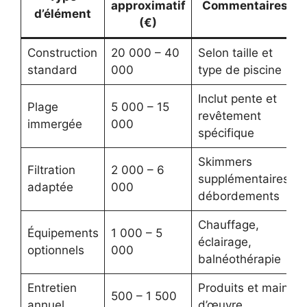
approximatif
Commentaires
d’élément
(€)
Construction
20 000 – 40
Selon taille et
standard
000
type de piscine
Inclut pente et
Plage
5 000 – 15
revêtement
immergée
000
spécifique
Skimmers
Filtration
2 000 – 6
supplémentaires,
adaptée
000
débordements
Chauffage,
Équipements
1 000 – 5
éclairage,
optionnels
000
balnéothérapie
Entretien
Produits et main
500 – 1 500
annuel
d’œuvre