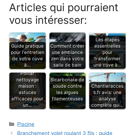
Articles qui pourraient
vous intéresser:
Les étapes
Guide pratique
Comment créer
essentielles
pour l'entretien
une ambiance
pour
de votre cuve
zen dans votre
transformer
à…
salle de bain
une cuve à…
Polilar
nettoyage
Bicarbonate de
maison :
soude contre
Chantieracces
astuces
les algues
s.fr avis: une
efficaces pour
filamenteuses
analyse
un…
…
complète qui…
Catégories
Piscine
Branchement volet roulant 3 fils : guide