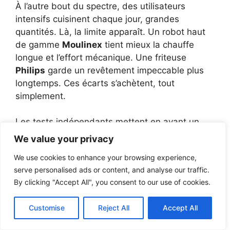
À l’autre bout du spectre, des utilisateurs
intensifs cuisinent chaque jour, grandes
quantités. Là, la limite apparaît. Un robot haut
de gamme
Moulinex
tient mieux la chauffe
longue et l’effort mécanique. Une friteuse
Philips
garde un revêtement impeccable plus
longtemps. Ces écarts s’achètent, tout
simplement.
Les tests indépendants mettent en avant un
rapport fonctions/prix toujours avantageux.
We value your privacy
Avec un bémol sur la dispersion des lots. Les
We use cookies to enhance your browsing experience,
améliorations silencieuses entre deux vagues
serve personalised ads or content, and analyse our traffic.
de produits expliquent des ressentis différents
By clicking "Accept All", you consent to our use of cookies.
pour le « même » modèle. N’achetez pas à
l’aveugle: regardez l’étiquette de série, l’année,
Customise
Reject All
Accept All
les retours récents, pas ceux d’il y a trois ans.