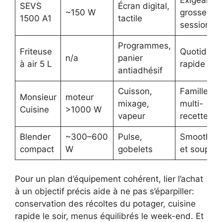
Exigeant,
SEVS
Écran digital,
~150 W
grosses
1500 A1
tactile
sessions
Programmes,
Friteuse
Quotidien
n/a
panier
à air 5 L
rapide
antiadhésif
Cuisson,
Famille
Monsieur
moteur
mixage,
multi-
Cuisine
>1000 W
vapeur
recettes
Blender
~300–600
Pulse,
Smoothies
compact
W
gobelets
et soupes
Pour un plan d’équipement cohérent, lier l’achat
à un objectif précis aide à ne pas s’éparpiller:
conservation des récoltes du potager, cuisine
rapide le soir, menus équilibrés le week-end. Et