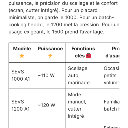
puissance, la précision du scellage et le confort
(écran, cutter intégré). Pour un placard
minimaliste, on garde le 1000. Pour un batch-
cooking hebdo, le 1200 met la pression. Pour un
usage exigeant, le 1500 prend l’avantage.
Modèle
Puissance
Fonctions
Profil
clés
d’usage
Scellage
Occasionn
SEVS
~110 W
auto,
petits
1000 A1
marinade
volumes
Mode
SEVS
manuel,
Familial,
~120 W
1200 A1
cutter
batch heb
intégré