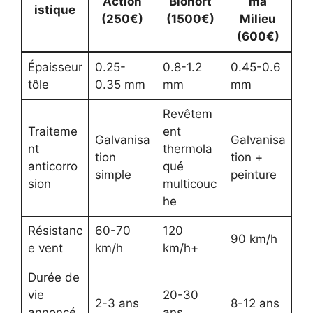
Action
Biohort
ma
istique
(250€)
(1500€)
Milieu
(600€)
Épaisseur
0.25-
0.8-1.2
0.45-0.6
tôle
0.35 mm
mm
mm
Revêtem
Traiteme
ent
Galvanisa
Galvanisa
nt
thermola
tion
tion +
anticorro
qué
simple
peinture
sion
multicouc
he
Résistanc
60-70
120
90 km/h
e vent
km/h
km/h+
Durée de
vie
20-30
2-3 ans
8-12 ans
annoncé
ans