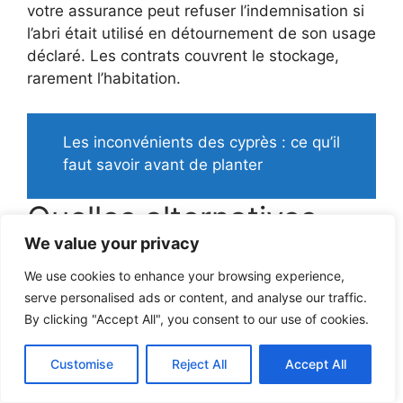
votre assurance peut refuser l’indemnisation si
l’abri était utilisé en détournement de son usage
déclaré. Les contrats couvrent le stockage,
rarement l’habitation.
Les inconvénients des cyprès : ce qu’il
faut savoir avant de planter
Quelles alternatives
We value your privacy
fiables sans se ruiner ?
We use cookies to enhance your browsing experience,
serve personalised ads or content, and analyse our traffic.
Option 1 : Le marché de
By clicking "Accept All", you consent to our use of cookies.
l’occasion (Leboncoin)
Customise
Reject All
Accept All
Des milliers d’abris Action sont revendus non