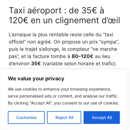
Taxi aéroport : de 35€ à
120€ en un clignement d’œil
L’arnaque la plus rentable reste celle du “taxi
officiel” non agréé. On propose un prix “sympa”,
puis le trajet s’allonge, le compteur “ne marche
pas”, et la facture tombe à
80–120€
au lieu
d’environ
35€
(variable selon horaire et trafic).
On entend le moteur tourner longtemps sur des
boucles inutiles, et on sent la colère monter.
We value your privacy
C’est inutilement violent pour un début de
We use cookies to enhance your browsing experience,
séjour.
serve personalised ads or content, and analyse our traffic.
By clicking "Accept All", you consent to our use of cookies.
Le remède est simple : rangs officiels, ou applis
Beat/Uber. Et toujours une phrase courte :
Customise
Reject All
Accept All
“Meter, please.”
Sans compteur, on descend.
C’est sec, mais efficace.