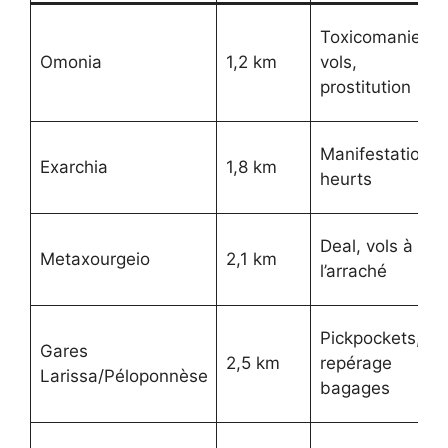
Toxicomanie,
Omonia
1,2 km
vols,
prostitution
Manifestations,
Exarchia
1,8 km
heurts
Deal, vols à
Metaxourgeio
2,1 km
l’arraché
Pickpockets,
Gares
2,5 km
repérage
Larissa/Péloponnèse
bagages