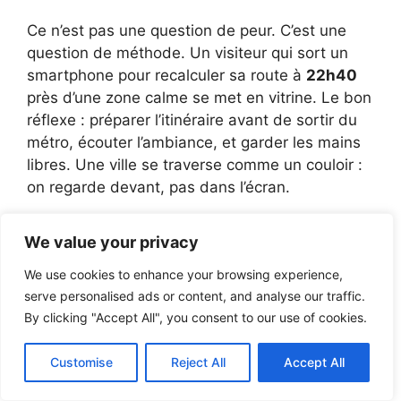
Ce n’est pas une question de peur. C’est une
question de méthode. Un visiteur qui sort un
smartphone pour recalculer sa route à
22h40
près d’une zone calme se met en vitrine. Le bon
réflexe : préparer l’itinéraire avant de sortir du
métro, écouter l’ambiance, et garder les mains
libres. Une ville se traverse comme un couloir :
on regarde devant, pas dans l’écran.
Camden : marché mythique,
We value your privacy
pickpockets très actifs
We use cookies to enhance your browsing experience,
serve personalised ads or content, and analyse our traffic.
Camden est un aimant à touristes. Le week-
By clicking "Accept All", you consent to our use of cookies.
end, les allées de Camden Market deviennent
une matière dense, une foule qui colle, qui
Customise
Reject All
Accept All
pousse, qui couvre les bruits. C’est précisément
ce que cherchent les pickpockets. Ici, le risque