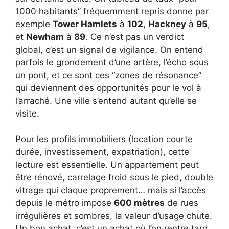
1000 habitants” fréquemment repris donne par
exemple
Tower Hamlets
à
102
,
Hackney
à
95
,
et
Newham
à
89
. Ce n’est pas un verdict
global, c’est un signal de vigilance. On entend
parfois le grondement d’une artère, l’écho sous
un pont, et ce sont ces “zones de résonance”
qui deviennent des opportunités pour le vol à
l’arraché. Une ville s’entend autant qu’elle se
visite.
Pour les profils immobiliers (location courte
durée, investissement, expatriation), cette
lecture est essentielle. Un appartement peut
être rénové, carrelage froid sous le pied, double
vitrage qui claque proprement… mais si l’accès
depuis le métro impose
600 mètres
de rues
irrégulières et sombres, la valeur d’usage chute.
Un bon achat, c’est un achat où l’on rentre tard