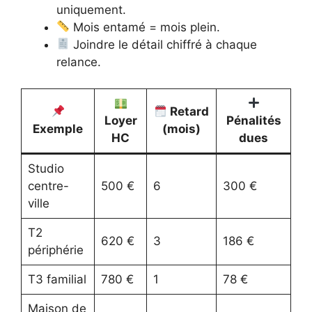
uniquement.
Mois entamé = mois plein.
Joindre le détail chiffré à chaque
relance.
Retard
Loyer
Pénalités
Exemple
(mois)
HC
dues
Studio
centre-
500 €
6
300 €
ville
T2
620 €
3
186 €
périphérie
T3 familial
780 €
1
78 €
Maison de