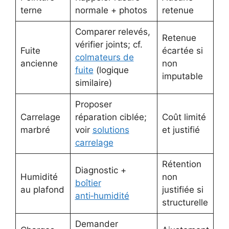
terne
normale + photos
retenue
Comparer relevés,
Retenue
vérifier joints; cf.
Fuite
écartée si
colmateurs de
ancienne
non
fuite
(logique
imputable
similaire)
Proposer
Carrelage
réparation ciblée;
Coût limité
marbré
voir
solutions
et justifié
carrelage
Rétention
Diagnostic +
Humidité
non
boîtier
au plafond
justifiée si
anti‑humidité
structurelle
Demander