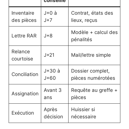
conseillé
Inventaire
J+0 à
Contrat, états des
des pièces
J+7
lieux, reçus
Modèle + calcul des
Lettre RAR
J+8
pénalités
Relance
J+21
Mail/lettre simple
courtoise
J+30 à
Dossier complet,
Conciliation
J+60
pièces numérotées
Avant 3
Requête au greffe +
Assignation
ans
pièces
Après
Huissier si
Exécution
décision
nécessaire