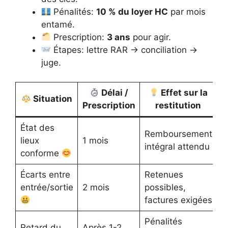
Pénalités:
10 % du loyer HC
par mois
entamé.
Prescription:
3 ans
pour agir.
Étapes: lettre RAR → conciliation →
juge.
Délai /
Effet sur la
Situation
Prescription
restitution
État des
Remboursement
lieux
1 mois
intégral attendu
conforme
Écarts entre
Retenues
entrée/sortie
2 mois
possibles,
factures exigées
Pénalités
Retard du
Après 1-2