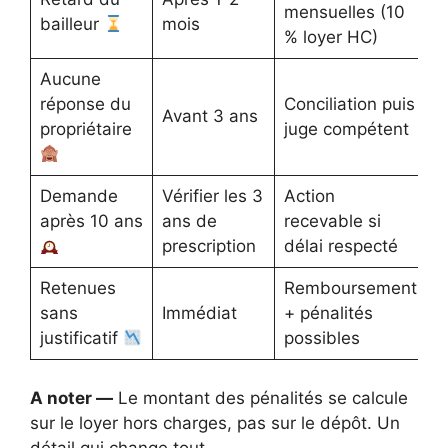
mensuelles (10
bailleur
mois
% loyer HC)
Aucune
réponse du
Conciliation puis
Avant 3 ans
propriétaire
juge compétent
Demande
Vérifier les 3
Action
après 10 ans
ans de
recevable si
prescription
délai respecté
Retenues
Remboursement
sans
Immédiat
+ pénalités
justificatif
possibles
A noter —
Le montant des pénalités se calcule
sur le loyer hors charges, pas sur le dépôt. Un
détail qui change tout.