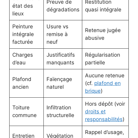
Preuve de
Restitution
état des
dégradations
quasi intégrale
lieux
Peinture
Usure vs
Retenue jugée
intégrale
remise à
abusive
facturée
neuf
Charges
Justificatifs
Régularisation
d’eau
manquants
partielle
Aucune retenue
Plafond
Faïençage
(cf.
plafond en
ancien
naturel
brique
)
Hors dépôt (voir
Toiture
Infiltration
droits et
commune
structurelle
responsabilités
)
Rappel d’usage,
Entretien
Végétation