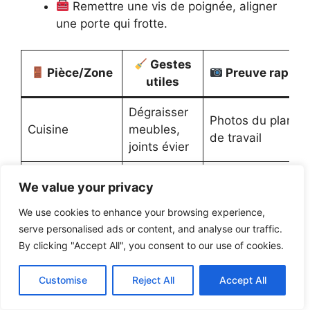
Remettre une vis de poignée, aligner
une porte qui frotte.
Gestes
Pièce/Zone
Preuve rapide
utiles
Dégraisser
Photos du plan
Cuisine
meubles,
de travail
joints évier
Anticalcaire,
Gros plan
We value your privacy
Salle de bain
joints
douche/baignoire
silicone
We use cookies to enhance your browsing experience,
serve personalised ads or content, and analyse our traffic.
Retouche
Vue d’ensemble
By clicking "Accept All", you consent to our use of cookies.
Séjour
micro‑trous
murs
Customise
Reject All
Accept All
Aspirer
Chambres
plinthes,
Angles et sols