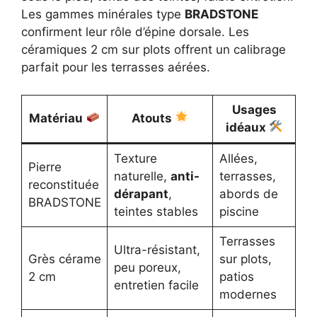
Les gammes minérales type
BRADSTONE
confirment leur rôle d’épine dorsale. Les
céramiques 2 cm sur plots offrent un calibrage
parfait pour les terrasses aérées.
Usages
Matériau
Atouts
idéaux
Texture
Allées,
Pierre
naturelle,
anti-
terrasses,
reconstituée
dérapant
,
abords de
BRADSTONE
teintes stables
piscine
Terrasses
Ultra-résistant,
Grès cérame
sur plots,
peu poreux,
2 cm
patios
entretien facile
modernes