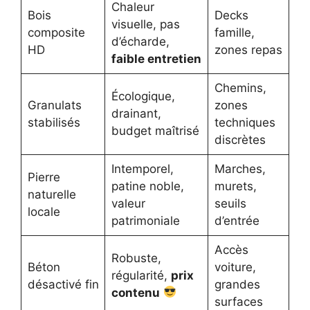
Chaleur
Bois
Decks
visuelle, pas
composite
famille,
d’écharde,
HD
zones repas
faible entretien
Chemins,
Écologique,
Granulats
zones
drainant,
stabilisés
techniques
budget maîtrisé
discrètes
Intemporel,
Marches,
Pierre
patine noble,
murets,
naturelle
valeur
seuils
locale
patrimoniale
d’entrée
Accès
Robuste,
Béton
voiture,
régularité,
prix
désactivé fin
grandes
contenu
surfaces