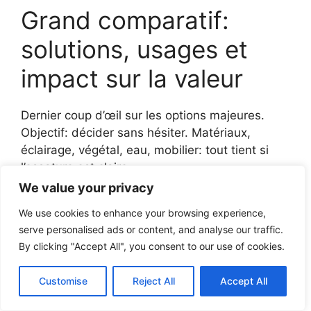
Grand comparatif:
solutions, usages et
impact sur la valeur
Dernier coup d’œil sur les options majeures.
Objectif: décider sans hésiter. Matériaux,
éclairage, végétal, eau, mobilier: tout tient si
l’ossature est claire.
We value your privacy
Pourquoi ça
Impact valeur
We use cookies to enhance your browsing experience,
Solution
marche
serve personalised ads or content, and analyse our traffic.
By clicking "Accept All", you consent to our use of cookies.
Planéité,
Grès cérame
Hausse de
drainage,
Customise
Reject All
Accept All
2 cm sur
l’attractivité à
maintenance
plots
la revente
simple