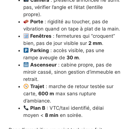
Caméra
: présence annoncée ne suffit
pas, vérifier l’angle et l’état (lentille
propre).
Porte
: rigidité au toucher, pas de
vibration quand on tape à plat de la main.
Fenêtres
: fermetures qui “croquent”
bien, pas de jour visible sur
2 mm
.
Parking
: accès visible, pas une
rampe aveugle de
30 m
.
Ascenseur
: cabine propre, pas de
miroir cassé, sinon gestion d’immeuble en
retrait.
Trajet
: marche de retour testée sur
carte,
600 m
max sans rupture
d’ambiance.
Plan B
: VTC/taxi identifié, délai
moyen <
8 min
en soirée.