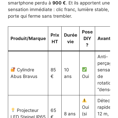
smartphone perdu à
900 €
. Et ils apportent une
sensation immédiate : clic franc, lumière stable,
porte qui ferme sans trembler.
Pose
Prix
Durée
Produit/Marque
DIY
Avantag
HT
vie
?
Anti-
perçage,
Cylindre
85
10
sensation
Abus Bravus
€
ans
Oui
de
rotation
“dense”
Détection
Oui
rapide su
Projecteur
65
8 ans
(si
12 m,
LED Steinel IP65
€