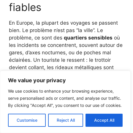
fiables
En Europe, la plupart des voyages se passent
bien. Le problème n’est pas “la ville”. Le
problème, ce sont des
quartiers sensibles
où
les incidents se concentrent, souvent autour de
gares, d’axes nocturnes, ou de poches mal
éclairées. Un touriste le ressent : le trottoir
devient collant, les rideaux métalliques sont
baissés sur
200 m
, et le bruit des pas résonne
We value your privacy
trop fort. Cette acoustique vide rend nerveux,
parce qu’elle annonce un manque de témoins.
We use cookies to enhance your browsing experience,
serve personalised ads or content, and analyse our traffic.
Pour éviter le piège des généralités, le mieux
By clicking "Accept All", you consent to our use of cookies.
est d’utiliser des guides locaux, quartier par
quartier. Pour Bruxelles, une ressource utile
Customise
Reject All
Accept All
existe sur
les communes et quartiers à éviter à