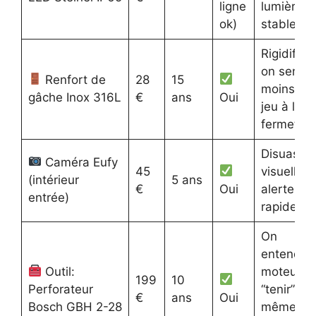
ligne
lumière
ok)
stable
Rigidifie,
on sent
Renfort de
28
15
moins de
gâche Inox 316L
€
ans
Oui
jeu à la
fermetur
Disuasion
Caméra Eufy
45
visuelle,
(intérieur
5 ans
€
Oui
alertes
entrée)
rapides
On
entend le
Outil:
moteur
199
10
Perforateur
“tenir”
€
ans
Oui
Bosch GBH 2-28
même