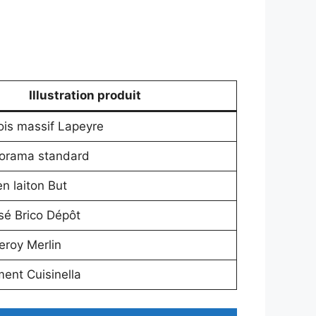
Illustration produit
ois massif Lapeyre
torama standard
n laiton But
sé Brico Dépôt
eroy Merlin
nt Cuisinella