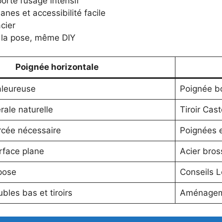
orte l’usage intensif
anes et accessibilité facile
acier
e la pose, même DIY
Poignée horizontale
aleureuse
Poignée b
rale naturelle
Tiroir Cas
rcée nécessaire
Poignées e
urface plane
Acier bros
pose
Conseils L
bles bas et tiroirs
Aménageme