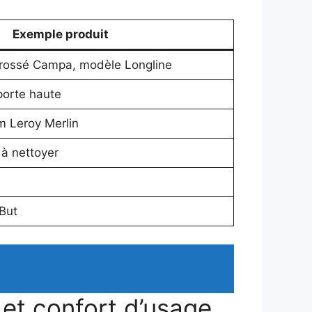
Exemple produit
brossé Campa, modèle Longline
orte haute
m Leroy Merlin
 à nettoyer
But
 et confort d’usage