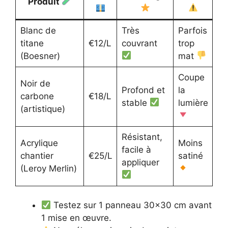
Produit
Blanc de
Très
Parfois
titane
€12/L
couvrant
trop
(Boesner)
mat
Coupe
Noir de
Profond et
la
carbone
€18/L
stable
lumière
(artistique)
Résistant,
Acrylique
Moins
facile à
chantier
€25/L
satiné
appliquer
(Leroy Merlin)
Testez sur 1 panneau 30×30 cm avant
1 mise en œuvre.