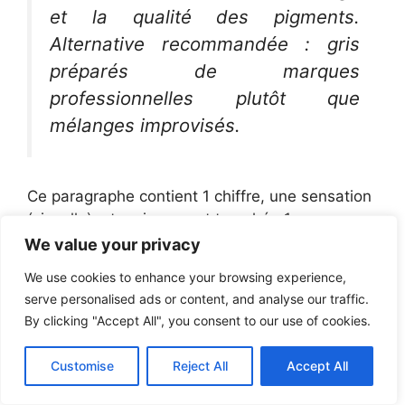
et la qualité des pigments.
Alternative recommandée : gris
préparés de marques
professionnelles plutôt que
mélanges improvisés.
Ce paragraphe contient 1 chiffre, une sensation
(visuelle), et un jugement tranché : 1
recommandation claire, c’est pragmatique.
We value your privacy
We use cookies to enhance your browsing experience,
Comment faire un gris sans
serve personalised ads or content, and analyse our traffic.
utiliser de noir ?
By clicking "Accept All", you consent to our use of cookies.
Mélangez deux couleurs complémentaires (par
Customise
Reject All
Accept All
exemple bleu + orange) à parts égales, puis