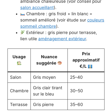
ambiance chaleureuse (voir conseil pour
salon accueillant
).
Chambre : gris froid + lin blanc =
sommeil amélioré (voir étude sur
couleurs
sommeil chambre
).
Extérieur : gris pierre pour terrasse,
lien utile
aménagement extérieur
.
Prix
Usage
Nuance
approximatif
suggérée
€/L
Salon
Gris moyen
25–40
Gris clair tirant
Chambre
30–50
sur le bleu
Terrasse
Gris pierre
35–60