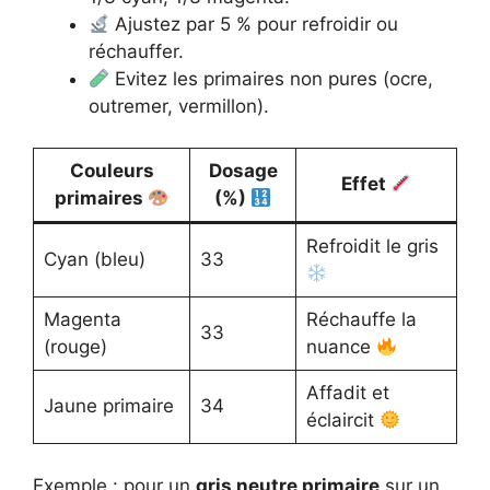
Ajustez par 5 % pour refroidir ou
réchauffer.
Evitez les primaires non pures (ocre,
outremer, vermillon).
Couleurs
Dosage
Effet
primaires
(%)
Refroidit le gris
Cyan (bleu)
33
Magenta
Réchauffe la
33
(rouge)
nuance
Affadit et
Jaune primaire
34
éclaircit
Exemple : pour un
gris neutre primaire
sur un