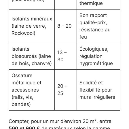
thermique
Bon rapport
Isolants minéraux
qualité-prix,
(laine de verre,
8 – 20
résistance au
Rockwool)
feu
Isolants
Écologiques,
13 –
biosourcés (laine
régulation
30
de bois, chanvre)
hygrométrique
Ossature
métallique et
Solidité et
20 –
accessoires
flexibilité pour
25
(rails, vis,
murs irréguliers
bandes)
Compter, pour un mur d’environ 20 m², entre
560 et 960 €
de matériaux selon la gamme