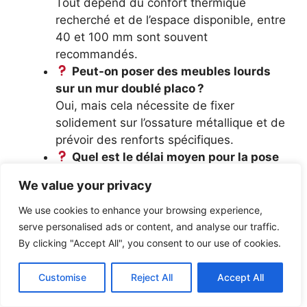
Tout dépend du confort thermique
recherché et de l’espace disponible, entre
40 et 100 mm sont souvent
recommandés.
Peut-on poser des meubles lourds
sur un mur doublé placo ?
Oui, mais cela nécessite de fixer
solidement sur l’ossature métallique et de
prévoir des renforts spécifiques.
Quel est le délai moyen pour la pose
complète ?
We value your privacy
Selon la surface et la complexité,
comptez entre 3 et 7 jours pour une
We use cookies to enhance your browsing experience,
installation soignée, y compris la
serve personalised ads or content, and analyse our traffic.
préparation et la finition des joints.
By clicking "Accept All", you consent to our use of cookies.
Existe-t-il des alternatives
écologiques au placo classique ?
Customise
Reject All
Accept All
Oui, certaines plaques combinent