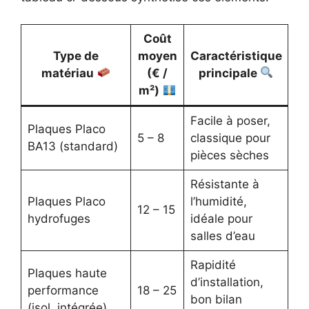
Coût
Type de
moyen
Caractéristique
matériau
(€ /
principale
m²)
Facile à poser,
Plaques Placo
5 – 8
classique pour
BA13 (standard)
pièces sèches
Résistante à
Plaques Placo
l’humidité,
12 – 15
hydrofuges
idéale pour
salles d’eau
Rapidité
Plaques haute
d’installation,
performance
18 – 25
bon bilan
(isol. intégrée)