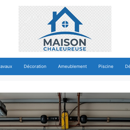
ravaux
Décoration
Ameublement
Piscine
D