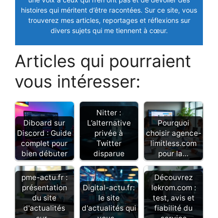
histoires qui méritent d’être racontées. Sur ce site, vous
trouverez mes articles, reportages et réflexions sur
divers sujets qui me tiennent à cœur.
Articles qui pourraient
vous intéresser:
Nitter :
Diboard sur
L’alternative
Pourquoi
Discord : Guide
privée à
choisir agence-
complet pour
Twitter
limitless.com
bien débuter
disparue
pour la…
pme-actu.fr :
Découvrez
présentation
Digital-actu.fr:
lekrom.com :
du site
le site
test, avis et
d'actualités
d'actualités qui
fiabilité du