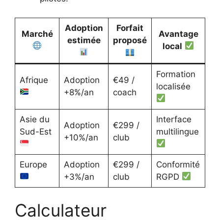
Adoption
Forfait
Marché
Avantage
estimée
proposé
local
Formation
Afrique
Adoption
€49 /
localisée
+8%/an
coach
Asie du
Interface
Adoption
€299 /
Sud-Est
multilingue
+10%/an
club
Europe
Adoption
€299 /
Conformité
+3%/an
club
RGPD
Calculateur