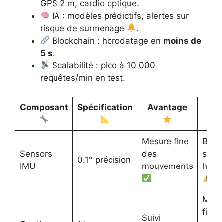
GPS 2 m, cardio optique.
IA : modèles prédictifs, alertes sur
risque de surmenage
.
Blockchain : horodatage en
moins de
5 s
.
Scalabilité : pico à 10 000
requêtes/min en test.
Composant
Spécification
Avantage
Lim
Mesure fine
Bruit
Sensors
des
surf
0.1° précision
IMU
mouvements
humi
Moin
fiabl
Suivi