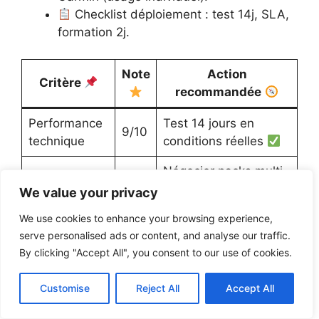
Checklist déploiement : test 14j, SLA,
formation 2j.
Note
Action
Critère
recommandée
Performance
Test 14 jours en
9/10
technique
conditions réelles
Négocier packs multi-
Coût
7/10
clubs
We value your privacy
Rotation clés 12
We use cookies to enhance your browsing experience,
Sécurité
8/10
serve personalised ads or content, and analyse our traffic.
semaines
By clicking "Accept All", you consent to our use of cookies.
Customise
Reject All
Accept All
Encadré expert — Verdict final