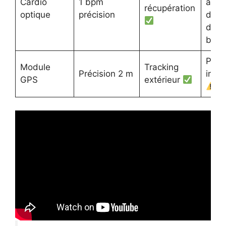
Cardio
1 bpm
au-
récupération
optique
précision
dess
de 1
bp
Pert
Module
Tracking
Précision 2 m
indo
GPS
extérieur