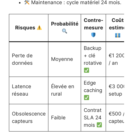
Maintenance : cycle matériel 24 mois.
Contre-
Coût
Probabilité
Risques
mesure
estimé
Backup
Perte de
+ clé
€1 200
Moyenne
données
rotative
/ an
Edge
Latence
Élevée en
€3 000
caching
réseau
rural
setup
Contrat
Obsolescence
€500 /
Faible
SLA 24
capteurs
capteur
mois