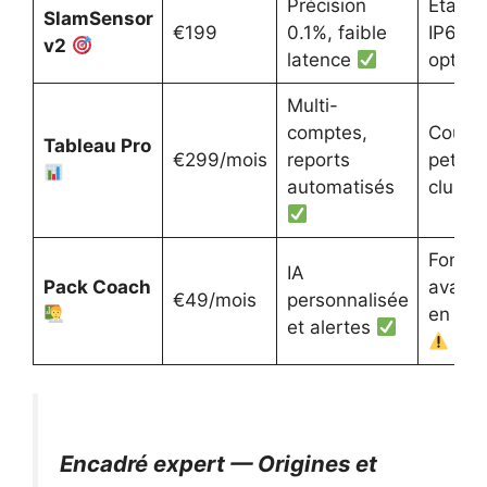
Précision
Étanch
SlamSensor
€199
0.1%, faible
IP65 s
v2
latence
optio
Multi-
comptes,
Coût p
Tableau Pro
€299/mois
reports
petits
automatisés
clubs
Foncti
IA
Pack Coach
avanc
€49/mois
personnalisée
en opt
et alertes
Encadré expert — Origines et