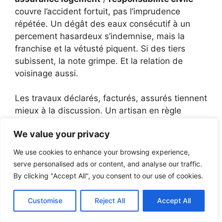
couvre l’accident fortuit, pas l’imprudence
répétée. Un dégât des eaux consécutif à un
percement hasardeux s’indemnise, mais la
franchise et la vétusté piquent. Si des tiers
subissent, la note grimpe. Et la relation de
voisinage aussi.
Les travaux déclarés, facturés, assurés tiennent
mieux à la discussion. Un artisan en règle
apporte son attestation décennale quand la
We value your privacy
structure ou l’étanchéité sont concernées. Les
petites interventions ne relèvent pas toujours
We use cookies to enhance your browsing experience,
de la décennale, mais leur traçabilité pèse en
serve personalised ads or content, and analyse our traffic.
cas de litige. Archivez devis, notices et photos.
By clicking "Accept All", you consent to our use of cookies.
Le contentieux se gagne souvent sur des
papiers, pas sur des souvenirs.
Customise
Reject All
Accept All