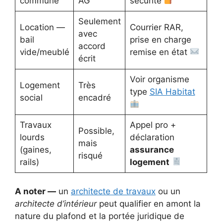
commune
AG
sécurité
Seulement
Location —
Courrier RAR,
avec
bail
prise en charge
accord
vide/meublé
remise en état
écrit
Voir organisme
Logement
Très
type
SIA Habitat
social
encadré
Travaux
Appel pro +
Possible,
lourds
déclaration
mais
(gaines,
assurance
risqué
rails)
logement
A noter —
un
architecte de travaux
ou un
architecte d’intérieur
peut qualifier en amont la
nature du plafond et la portée juridique de