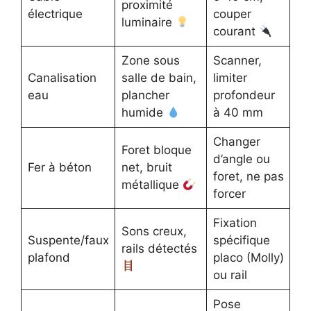
proximité
électrique
couper
luminaire
courant
Zone sous
Scanner,
Canalisation
salle de bain,
limiter
eau
plancher
profondeur
humide
à 40 mm
Changer
Foret bloque
d’angle ou
Fer à béton
net, bruit
foret, ne pas
métallique
forcer
Fixation
Sons creux,
Suspente/faux
spécifique
rails détectés
plafond
placo (Molly)
ou rail
Pose