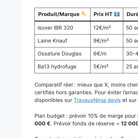
Produit/Marque
Prix HT
Duré
Isover IBR 320
12€/m²
50 a
Laine Knauf
9€/m²
50 a
Ossature Douglas
6€/m
30-4
Ba13 hydrofuge
5€/m²
25 a
Comparatif réel : mieux que X, moins che
certifiés hors garanties. Pour éviter l’ar
disponibles sur
TravauxNinja devis
et sur
Plan budget : prévoir 10% de marge pour 
000 €
. Prévoir fonds de réserve =
12 00