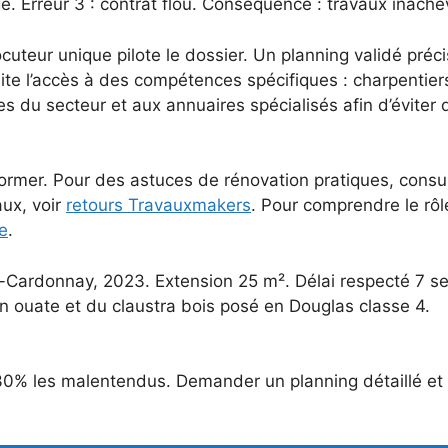
 Erreur 3 : contrat flou. Conséquence : travaux inachevé
locuteur unique pilote le dossier. Un planning validé préc
lite l’accès à des compétences spécifiques : charpentiers,
ues du secteur et aux annuaires spécialisés afin d’éviter 
former. Pour des astuces de rénovation pratiques, consu
aux, voir
retours Travauxmakers
. Pour comprendre le rôl
te
.
-Cardonnay, 2023. Extension 25 m². Délai respecté 7 s
on en ouate et du claustra bois posé en Douglas classe 4.
 30% les malentendus. Demander un planning détaillé et 