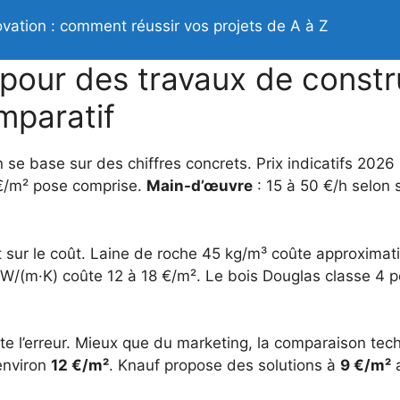
ovation : comment réussir vos projets de A à Z
pour des travaux de constr
omparatif
 base sur des chiffres concrets. Prix indicatifs 2026
/m² pose comprise.
Main-d’œuvre
: 15 à 50 €/h selon 
t sur le coût. Laine de roche 45 kg/m³ coûte approxima
W/(m·K) coûte 12 à 18 €/m². Le bois Douglas classe 4 
te l’erreur. Mieux que du marketing, la comparaison tec
environ
12 €/m²
. Knauf propose des solutions à
9 €/m²
a