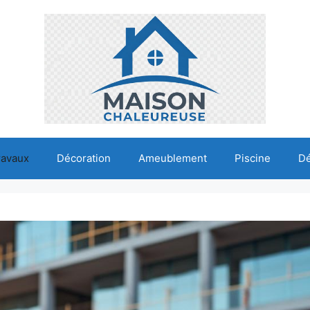
ravaux
Décoration
Ameublement
Piscine
D