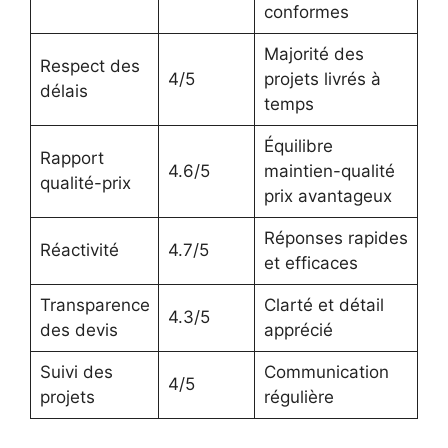
conformes
Majorité des
Respect des
4/5
projets livrés à
délais
temps
Équilibre
Rapport
4.6/5
maintien-qualité
qualité-prix
prix avantageux
Réponses rapides
Réactivité
4.7/5
et efficaces
Transparence
Clarté et détail
4.3/5
des devis
apprécié
Suivi des
Communication
4/5
projets
régulière