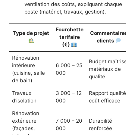
ventilation des coûts, expliquant chaque
poste (matériel, travaux, gestion).
Fourchette
Type de projet
Commentaires
tarifaire
clients
(€)
Rénovation
Budget maîtrisé,
intérieure
6 000 – 25
matériaux de
(cuisine, salle
000
qualité
de bain)
Travaux
3 000 – 12
Rapport qualité-
d’isolation
000
coût efficace
Rénovation
extérieure
7 000 – 20
Durabilité
(façades,
000
renforcée