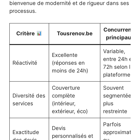
bienvenue de modernité et de rigueur dans ses
processus.
Concurrents
Critère
Tousrenov.be
principaux
Variable,
Excellente
entre 24h et
Réactivité
(réponses en
72h selon la
moins de 24h)
plateforme
Couverture
Souvent
Diversité des
complète
segmentée,
services
(intérieur,
plus
extérieur, éco)
restreinte
Parfois
Devis
Exactitude
approximatifs
personnalisés et
des devis
ou