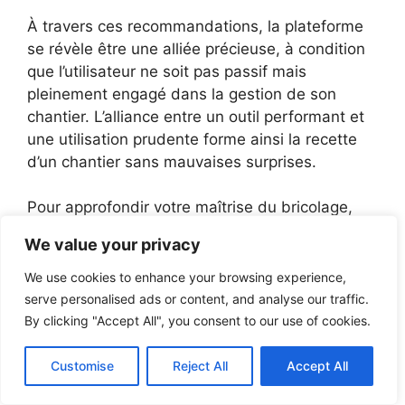
À travers ces recommandations, la plateforme
se révèle être une alliée précieuse, à condition
que l’utilisateur ne soit pas passif mais
pleinement engagé dans la gestion de son
chantier. L’alliance entre un outil performant et
une utilisation prudente forme ainsi la recette
d’un chantier sans mauvaises surprises.
Pour approfondir votre maîtrise du bricolage,
rendez-vous sur
ce guide sur les formations en
We value your privacy
bricolage
, une ressource qui complète
parfaitement l’accompagnement professionnel.
We use cookies to enhance your browsing experience,
serve personalised ads or content, and analyse our traffic.
By clicking "Accept All", you consent to our use of cookies.
Customise
Reject All
Accept All