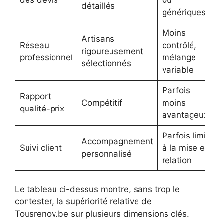
détaillés
génériques
Moins
Artisans
Réseau
contrôlé,
rigoureusement
professionnel
mélange
sélectionnés
variable
Parfois
Rapport
Compétitif
moins
qualité-prix
avantageux
Parfois limité
Accompagnement
Suivi client
à la mise en
personnalisé
relation
Le tableau ci-dessus montre, sans trop le
contester, la supériorité relative de
Tousrenov.be sur plusieurs dimensions clés.