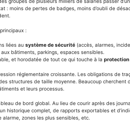
es groupes de plusieurs milliers de salariés passer d’
ltat : moins de pertes de badges, moins d’oubli de désac
dent.
 principaux :
ns liées au
système de sécurité
(accès, alarmes, incide
aux bâtiments, parkings, espaces sensibles.
able, et horodatée de tout ce qui touche à la
protection
ession réglementaire croissante. Les obligations de traça
ur des structures de taille moyenne. Beaucoup cherchen
timents et leurs processus.
ableau de bord global. Au lieu de courir après des journ
’un historique complet, de rapports exportables et d’ind
alarme, zones les plus sensibles, etc.