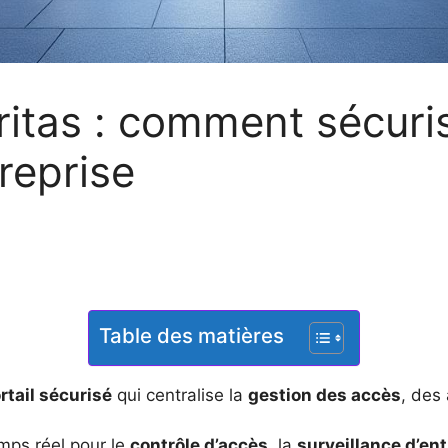
ritas : comment sécuri
reprise
Table des matières
rtail sécurisé
qui centralise la
gestion des accès
, des
emps réel pour le
contrôle d’accès
, la
surveillance d’en