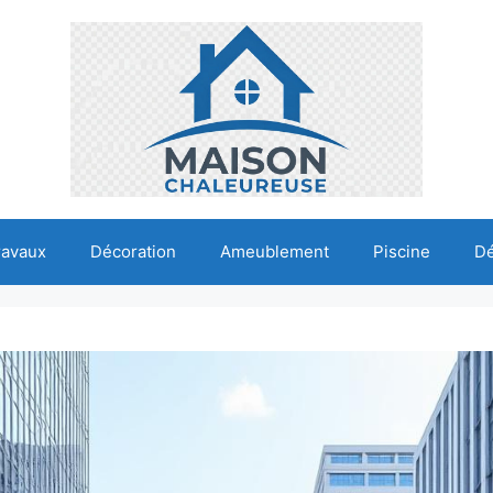
ravaux
Décoration
Ameublement
Piscine
D