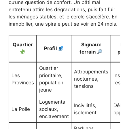
qu’une question de confort. Un bâti mal
entretenu attire les dégradations, puis fait fuir
les ménages stables, et le cercle s’accélère. En
immobilier, une spirale peut se voir en 24 mois.
Quartier
Signaux
Ris
Profil
terrain
per
Quartier
Attroupements
Les
prioritaire,
Insécu
nocturnes,
Provinces
population
ressen
tensions
jeune
Logements
Incivilités,
Délinq
La Polle
sociaux,
isolement
opport
enclavement
Parkings