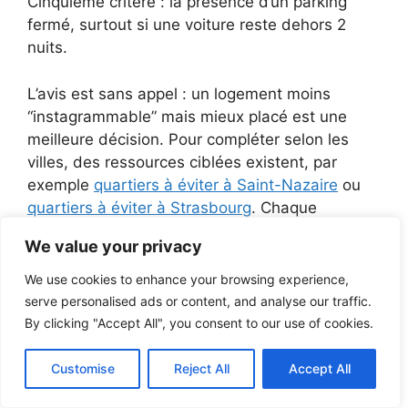
Cinquième critère : la présence d’un parking
fermé, surtout si une voiture reste dehors 2
nuits.
L’avis est sans appel : un logement moins
“instagrammable” mais mieux placé est une
meilleure décision. Pour compléter selon les
villes, des ressources ciblées existent, par
exemple
quartiers à éviter à Saint-Nazaire
ou
quartiers à éviter à Strasbourg
. Chaque
territoire a ses micro-zones, et la précision évite
We value your privacy
les généralités.
We use cookies to enhance your browsing experience,
Déplacements : réduire
serve personalised ads or content, and analyse our traffic.
By clicking "Accept All", you consent to our use of cookies.
l’exposition sans se priver
Customise
Reject All
Accept All
À pied, la règle est simple : préférer les rues
larges et éclairées, même si le trajet prend 4