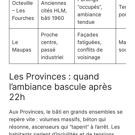
Octeville
Anciennes
“occupés”,
Tensio
– Les
cités HLM,
ambiance
ponctu
Fourches
bâti 1960
tendue
Proche
Façades
Le
centre,
fatiguées,
Mal-êt
Maupas
passé
conflits de
social
industriel
voisinage
Les Provinces : quand
l’ambiance bascule après
22h
Aux Provinces, le bâti en grands ensembles se
repère vite : volumes massifs, béton qui
résonne, ascenseurs qui “tapent” à l’arrêt. Les
habitants parlent d’incivilités et de tensions