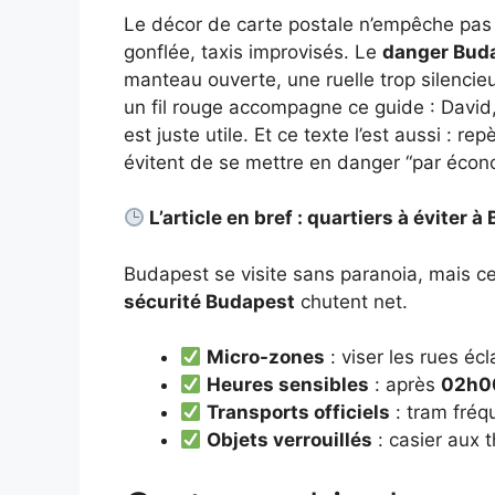
Le décor de carte postale n’empêche pas
gonflée, taxis improvisés. Le
danger Bud
manteau ouverte, une ruelle trop silencie
un fil rouge accompagne ce guide : David, 
est juste utile. Et ce texte l’est aussi : 
évitent de se mettre en danger “par écon
L’article en bref : quartiers à éviter 
Budapest se visite sans paranoia, mais c
sécurité Budapest
chutent net.
Micro-zones
: viser les rues éc
Heures sensibles
: après
02h0
Transports officiels
: tram fréq
Objets verrouillés
: casier aux 