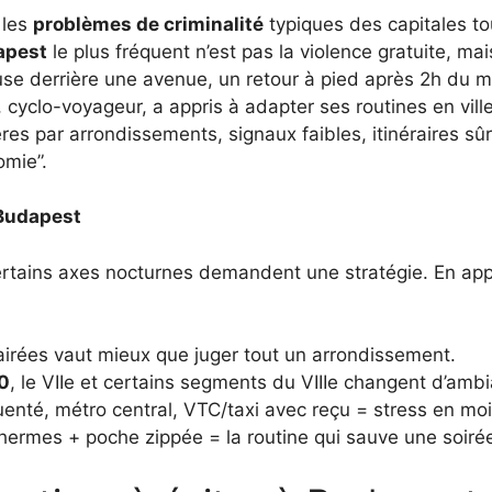
 les
problèmes de criminalité
typiques des capitales tou
apest
le plus fréquent n’est pas la violence gratuite, mai
use derrière une avenue, un retour à pied après 2h du m
cyclo-voyageur, a appris à adapter ses routines en ville
repères par arrondissements, signaux faibles, itinéraires 
omie”.
à Budapest
ertains axes nocturnes demandent une stratégie. En appl
lairées vaut mieux que juger tout un arrondissement.
0
, le VIIe et certains segments du VIIIe changent d’amb
uenté, métro central, VTC/taxi avec reçu = stress en mo
thermes + poche zippée = la routine qui sauve une soiré