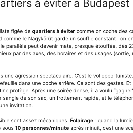
artiers à éviter à Budapest 
liste figée de
quartiers à éviter
comme on coche des case
d comme le Nagykörút garde un souffle constant : on ente
elle parallèle peut devenir mate, presque étouffée, dès 
ieux par des axes, des horaires et des usages (sortie,
as une agression spectaculaire. C’est le vol opportunis
feuille dans une poche arrière. Ce sont des gestes. Et l
outine protège. Après une soirée dense, il a voulu “gagne
 sangle de son sac, un frottement rapide, et le téléphone 
 une invitation.
nsible sont assez mécaniques.
Éclairage
: quand la lumiè
be sous
10 personnes/minute
après minuit, c’est une sc