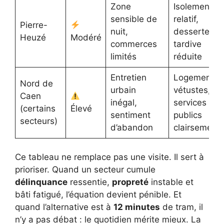
Zone
Isolement
sensible de
relatif,
Pierre-
nuit,
desserte
Heuzé
Modéré
commerces
tardive
limités
réduite
Entretien
Logements
Nord de
urbain
vétustes,
Caen
inégal,
services
(certains
Élevé
sentiment
publics
secteurs)
d’abandon
clairsemés
Ce tableau ne remplace pas une visite. Il sert à
prioriser. Quand un secteur cumule
délinquance
ressentie,
propreté
instable et
bâti fatigué, l’équation devient pénible. Et
quand l’alternative est à
12 minutes
de tram, il
n’y a pas débat : le quotidien mérite mieux. La