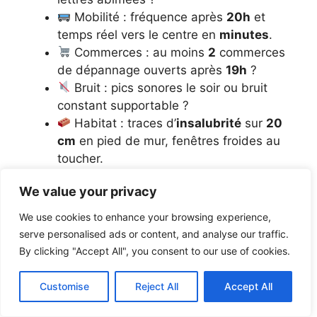
Mobilité : fréquence après
20h
et
temps réel vers le centre en
minutes
.
Commerces : au moins
2
commerces
de dépannage ouverts après
19h
?
Bruit : pics sonores le soir ou bruit
constant supportable ?
Habitat : traces d’
insalubrité
sur
20
cm
en pied de mur, fenêtres froides au
toucher.
Usage : présence de familles à
8h
et
We value your privacy
de piétons à
21h
, signe de flux.
We use cookies to enhance your browsing experience,
serve personalised ads or content, and analyse our traffic.
ATTENTION PIÈGE
By clicking "Accept All", you consent to our use of cookies.
Le piège numéro 1, c’est “le prix
Customise
Reject All
Accept All
bas” qui fait oublier le reste. Un