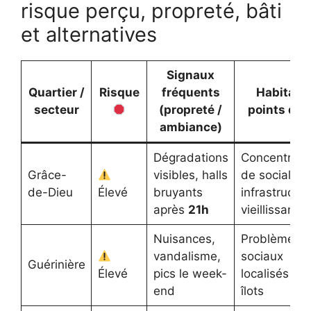
risque perçu, propreté, bâti
et alternatives
Signaux
Quartier /
Risque
fréquents
Habitat :
secteur
(propreté /
points dur
ambiance)
Dégradations
Concentrati
Grâce-
visibles, halls
de social,
de-Dieu
Élevé
bruyants
infrastructur
après
21h
vieillissante
Nuisances,
Problèmes
vandalisme,
sociaux
Guérinière
Élevé
pics le week-
localisés par
end
îlots