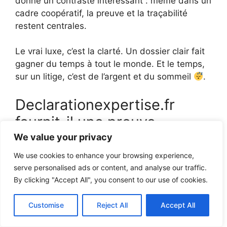
donne un contraste intéressant : même dans un
cadre coopératif, la preuve et la traçabilité
restent centrales.
Le vrai luxe, c’est la clarté. Un dossier clair fait
gagner du temps à tout le monde. Et le temps,
sur un litige, c’est de l’argent et du sommeil
.
Declarationexpertise.fr
fournit-il une preuve
horodatée lors d’une
We value your privacy
déclaration d’expertise ?
We use cookies to enhance your browsing experience,
serve personalised ads or content, and analyse our traffic.
By clicking "Accept All", you consent to our use of cookies.
Oui, l’intérêt d’une plateforme expertise est de
produire une trace de dépôt datée. Dans un
Customise
Reject All
Accept All
dossier immobilier ou assurance, cet
horodatage aide à fixer la chronologie (ex :