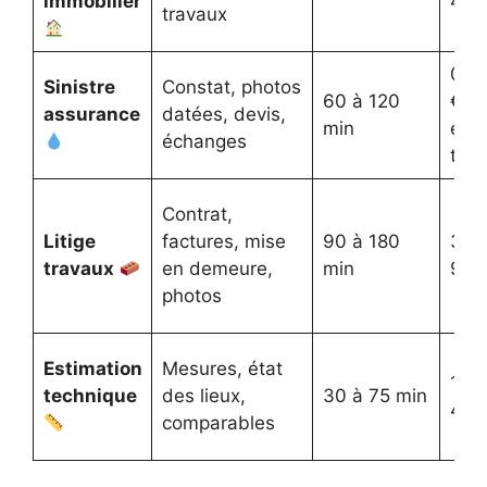
immobilier
450
travaux
0 à
Sinistre
Constat, photos
60 à 120
€ (h
assurance
datées, devis,
min
expe
échanges
terr
Contrat,
Litige
factures, mise
90 à 180
300
travaux
en demeure,
min
900
photos
Estimation
Mesures, état
120
technique
des lieux,
30 à 75 min
400
comparables