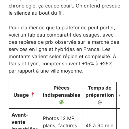
chronologie, ça coupe court. On entend presque
le silence au bout du fil.
Pour clarifier ce que la plateforme peut porter,
voici un tableau comparatif des usages, avec
des repères de prix observés sur le marché des
services en ligne et hybrides en France. Les
montants varient selon région et complexité. À
Paris et Lyon, compter souvent +15% à +25%
par rapport à une ville moyenne.
Pièces
Temps de
Bu
Usage
indispensables
préparation
con
Avant-
Photos 12 MP,
vente
150
plans, factures
45 à 90 min