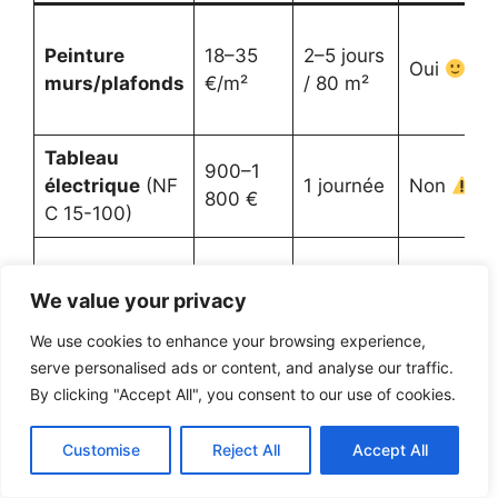
Peinture
18–35
2–5 jours
Oui
murs/plafonds
€/m²
/ 80 m²
Tableau
900–1
électrique
(NF
1 journée
Non
800 €
C 15-100)
VMC simple
250–
Oui /
3–6 h
We value your privacy
flux
700 €
moyen
We use cookies to enhance your browsing experience,
serve personalised ads or content, and analyse our traffic.
Isolation
25–55
1 jour /
By clicking "Accept All", you consent to our use of cookies.
combles
(laine
Oui
€/m²
50 m²
300 mm)
Customise
Reject All
Accept All